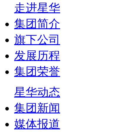
走进星华
集团简介
旗下公司
发展历程
集团荣誉
星华动态
集团新闻
媒体报道