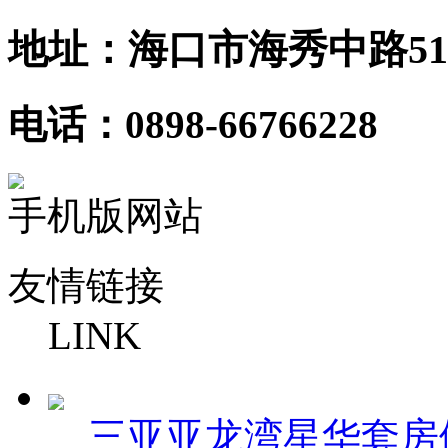
地址：海口市海秀中路51
电话：0898-66766228
手机版网站
友情链接
LINK
三亚亚龙湾星华套房