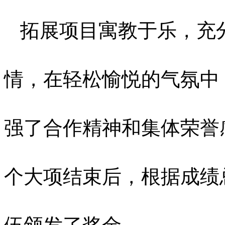
拓展项目寓教于乐，充
情，在轻松愉悦的气氛中
强了合作精神和集体荣誉
个大项结束后，根据成绩