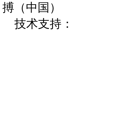
搏（中国）
技术支持：