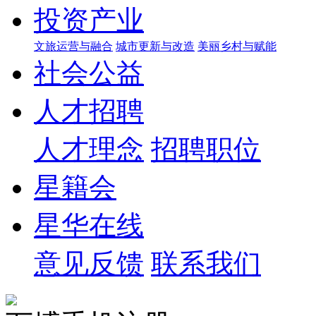
投资产业
文旅运营与融合
城市更新与改造
美丽乡村与赋能
社会公益
人才招聘
人才理念
招聘职位
星籍会
星华在线
意见反馈
联系我们