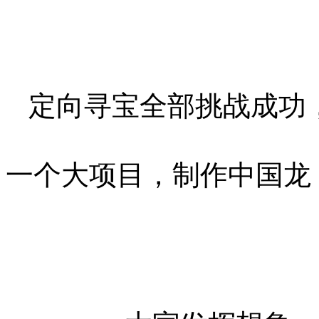
定向寻宝全部挑战成功
一个大项目，制作中国龙