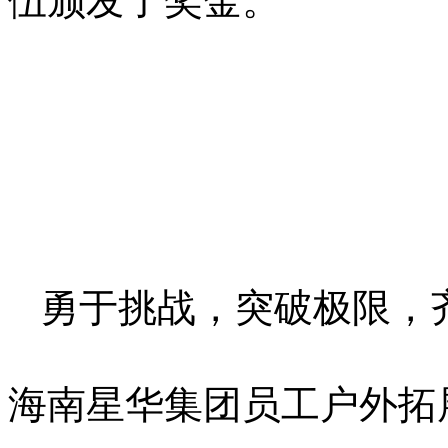
伍颁发了奖金。
勇于挑战，突破极限，齐
海南星华集团员工户外拓