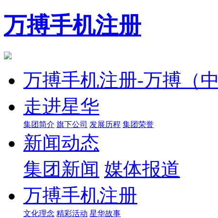
万搏手机注册
万搏手机注册-万搏（
走进星华
集团简介
旗下公司
发展历程
集团荣誉
新闻动态
集团新闻
媒体报道
万搏手机注册
文化理念
精彩活动
星华故事