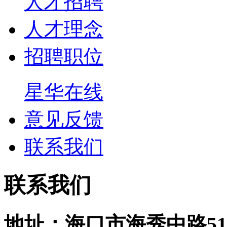
人才招聘
人才理念
招聘职位
星华在线
意见反馈
联系我们
联系我们
地址：海口市海秀中路51