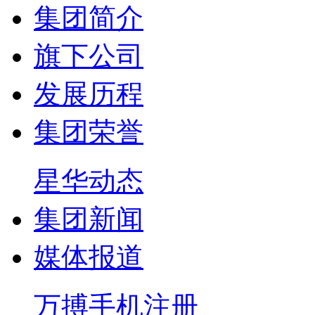
集团简介
旗下公司
发展历程
集团荣誉
星华动态
集团新闻
媒体报道
万搏手机注册