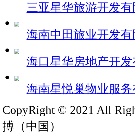
三亚星华旅游开发有
海南中田旅业开发有
海口星华房地产开发
海南星悦巢物业服务
CopyRight © 2021 All
搏（中国）