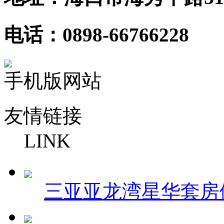
电话：0898-66766228
手机版网站
友情链接
LINK
三亚亚龙湾星华套房